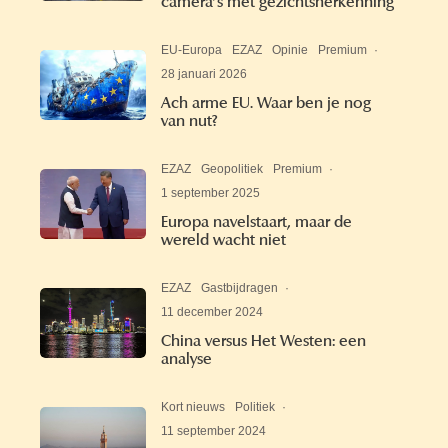
camera’s met gezichtsherkenning
EU-Europa
EZAZ
Opinie
Premium
·
28 januari 2026
Ach arme EU. Waar ben je nog
van nut?
EZAZ
Geopolitiek
Premium
·
1 september 2025
Europa navelstaart, maar de
wereld wacht niet
EZAZ
Gastbijdragen
·
11 december 2024
China versus Het Westen: een
analyse
Kort nieuws
Politiek
·
11 september 2024