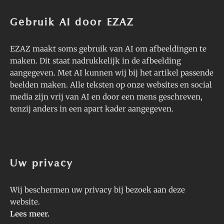
Gebruik AI door EZAZ
EZAZ maakt soms gebruik van AI om afbeeldingen te
maken. Dit staat nadrukkelijk in de afbeelding
aangegeven. Met AI kunnen wij bij het artikel passende
beelden maken. Alle teksten op onze websites en social
media zijn vrij van AI en door een mens geschreven,
tenzij anders in een apart kader aangegeven.
Uw privacy
Wij beschermen uw privacy bij bezoek aan deze
website.
Lees meer
.