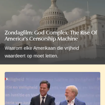
Zondagfilm: God Complex: The Rise Of
America’s Censorship Machine
Waarom elke Amerikaan die vrijheid
waardeert op moet letten.