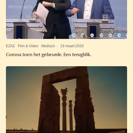
EZAZ
Film & Video
Medisch
·
19 maart 2026
Corona toen het gebeurde. Een terugblik.