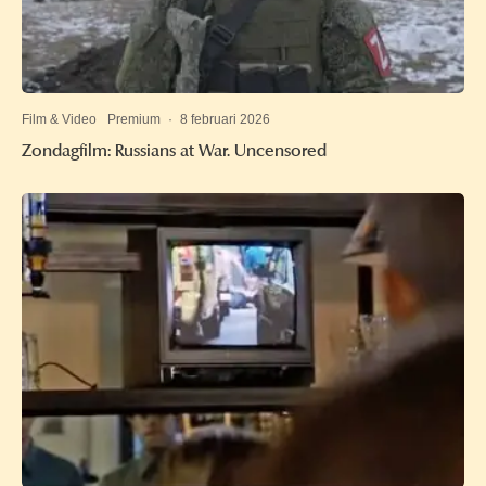
Film & Video
Premium
·
8 februari 2026
Zondagfilm: Russians at War. Uncensored