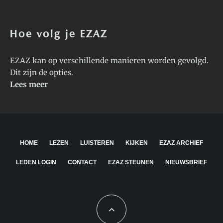
Hoe volg je EZAZ
EZAZ kan op verschillende manieren worden gevolgd.
Dit zijn de opties.
Lees meer
HOME
LEZEN
LUISTEREN
KIJKEN
EZAZ ARCHIEF
LEDEN LOGIN
CONTACT
EZAZ STEUNEN
NIEUWSBRIEF