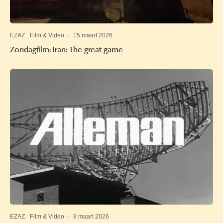
EZAZ
Film & Video
·
15 maart 2026
Zondagfilm: Iran: The great game
EZAZ
Film & Video
·
8 maart 2026