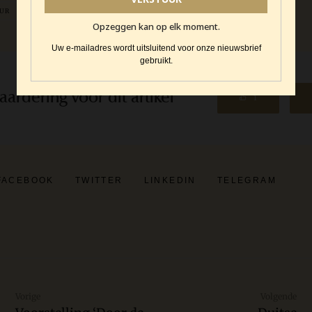
UR
DDR
DUITSLAND
ardering voor dit artikel
1
FACEBOOK
TWITTER
LINKEDIN
TELEGRAM
Vorige
Volgende