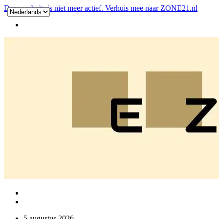
Deze website is niet meer actief. Verhuis mee naar ZONE21.nl
5 augustus 2026