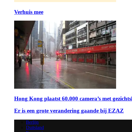
Verhuis mee
Hong Kong plaatst 60.000 camera’s met gezicht
Er is een grote verandering gaande bij EZAZ
Berlijn
Duitsland