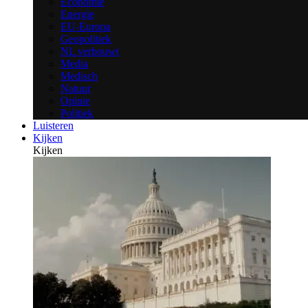
Economie
Energie
EU-Europa
Geopolitiek
NL verbouwt
Media
Medisch
Natuur
Opinie
Politiek
Luisteren
Kijken
Kijken