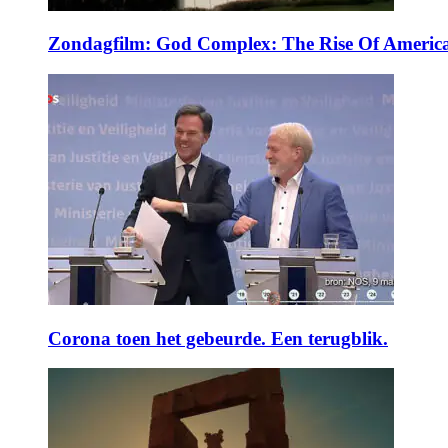
Zondagfilm: God Complex: The Rise Of America
Corona toen het gebeurde. Een terugblik.